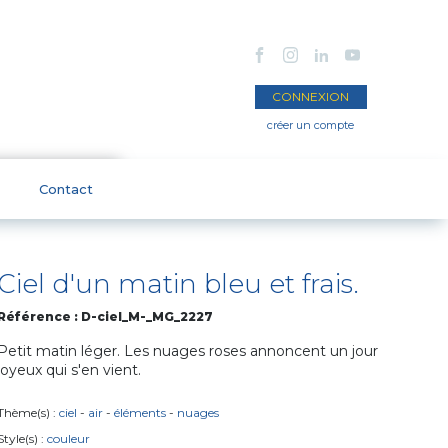
CONNEXION
créer un compte
Contact
Ciel d'un matin bleu et frais.
Référence :
D-ciel_M-_MG_2227
Petit matin léger. Les nuages roses annoncent un jour
joyeux qui s'en vient.
Thème(s) :
ciel
-
air
-
éléments
-
nuages
Style(s) :
couleur