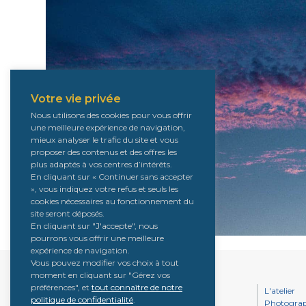
Votre vie privée
Nous utilisons des cookies pour vous offrir
une meilleure expérience de navigation,
mieux analyser le trafic du site et vous
proposer des contenus et des offres les
plus adaptés à vos centres d’intérêts.
En cliquant sur « Continuer sans accepter
», vous indiquez votre refus et seuls les
cookies nécessaires au fonctionnement du
site seront déposés.
En cliquant sur "J'accepte", nous
pourrons vous offrir une meilleure
expérience de navigation.
Vous pouvez modifier vos choix à tout
moment en cliquant sur "Gérez vos
préférences", et
tout connaître de notre
L'atelier
Confidentialité, vie privée et RGPD
politique de confidentialité
.
Photograp
CGU / CGV / Mentions légales