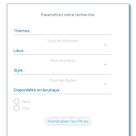
Paramétrez votre recherche
Thèmes :
Thèmes :
Thèmes :
Lieux :
Lieux :
Lieux :
Style :
Style :
Style :
Disponibilité en boutique :
Non
Disponibilité en boutique :
Oui
Réinitialiser les filtres