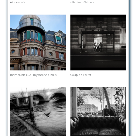
Aéronavale
« Paris-en-Seine »
Immeuble rue Huysmans à Paris
Couple à l'arrêt